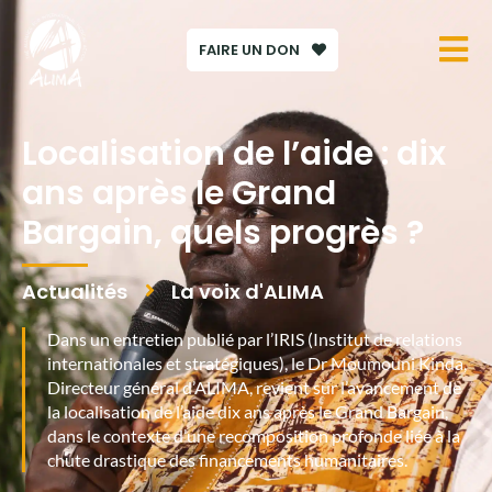
FAIRE UN DON
Localisation de l’aide : dix
ans après le Grand
Bargain, quels progrès ?
Actualités
La voix d'ALIMA
Dans un entretien publié par l’IRIS (Institut de relations
internationales et stratégiques), le Dr Moumouni Kinda,
Directeur général d’ALIMA, revient sur l’avancement de
la localisation de l’aide dix ans après le Grand Bargain,
dans le contexte d’une recomposition profonde liée à la
chute drastique des financements humanitaires.