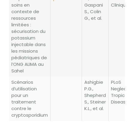
soins en
Gaspani
Clinique
contexte de
S., Colin
ressources
G., et al.
limitées :
sécurisation du
potassium
injectable dans
les missions
pédiatriques de
l’ONG ALIMA au
Sahel
Scénarios
Ashigbie
PLoS
d’utilisation
P.G.,
Neglecte
pour un
Shepherd
Tropical
traitement
S., Steiner
Diseases
contre le
K.L., et al.
cryptosporidium