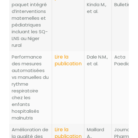
paquet intégré
Kinda M.,
Bulletin
d’interventions
et al.
maternelles et
pédiatriques
incluant les SQ-
LNS au Niger
rural
Lire la
Performance
Dale N.M.,
Acta
publication
des mesures
et al.
Paediatri
automatisées
vs manuelles du
rythme
respiratoire
chez les
enfants
hospitalisés
malnutris
Lire la
Amélioration de
Maillard
Journal d
publication
la qualité des
A.,
Pharmaci