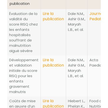
publication
Titre de la
Lien
Auteurs
Revue
Lire la
Journal o
Évaluation de la
Dale N.M.,
publication
publication
Pediatric
validité du
Ashir G.M.,
score RISQ chez
Maryah
les enfants
L.B., et al.
hospitalisés
souffrant de
malnutrition
aiguë sévère
Lire la
Développement
Dale N.M.,
Acta
publication
et validation
Ashir G.M.,
Paediatri
initiale du score
Maryah
RISQ pour les
L.B., et al.
enfants
gravement
malnutris
Lire la
Coûts de mise
Hiebert L.,
Food and
publication
en œuvre d’un
Phelan K.,
Nutrition