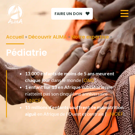
FAIRE UN DON
Accueil
»
Découvrir ALIMA
»
Notre expertise
»
Pédiatrie
13 000 enfants de moins de 5 ans meurent
OMS
chaque jour
dans le monde (
).
1 enfant sur 13 en Afrique subsaharienne
n’atteint pas son cinquième anniversaire
UNICEF
(
).
15 millions d’enfants souffrent de malnutrition
UNICEF
aiguë
en Afrique de l’Ouest et centrale (
).