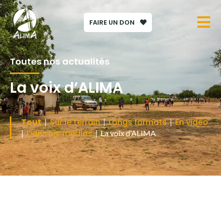
FAIRE UN DON
Toutes nos actualités
La voix d’ALIMA
Tout
Sur le terrain
Longs formats
En vidéo
|
|
|
Dans les médias
|
| La voix d’ALIMA