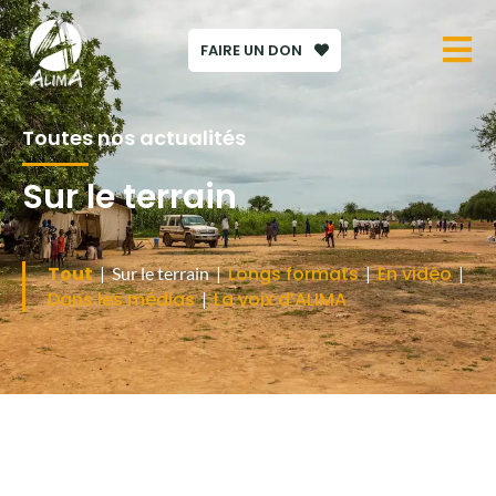
FAIRE UN DON
Toutes nos actualités
Sur le terrain
Tout
Longs formats
En vidéo
| Sur le terrain |
|
|
Dans les médias
La voix d’ALIMA
|