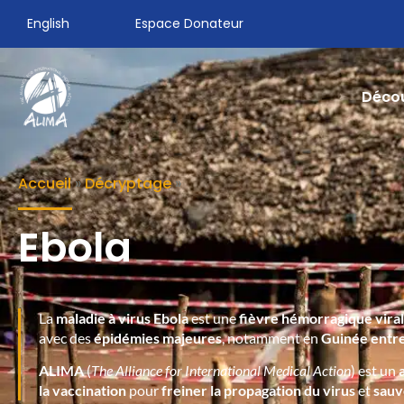
English
Espace Donateur
Décou
Accueil
»
Décryptage
»
Ebola
La
maladie à virus Ebola
est une
fièvre hémorragique vira
avec des
épidémies majeures
, notamment en
Guinée entre
ALIMA
(
The Alliance for International Medical Action
) est un
la vaccination
pour
freiner la propagation du virus
et
sauv