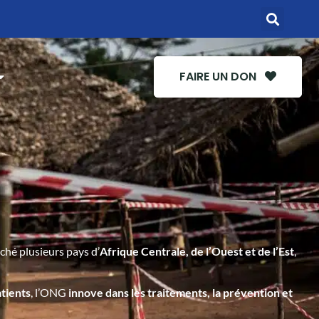
FAIRE UN DON
ouché plusieurs pays d’
Afrique Centrale, de l’Ouest et de l’Est
,
atients
, l’ONG
innove dans les traitements, la prévention et