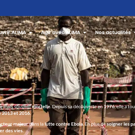
vrir ALIMA
Agir avec ALIMA
Nos actualités
le
mais souvent
mortelle
. Depuis sa découverte en
1976
, elle a t
 2013 et 2016
.
acteur majeur
dans la
lutte contre Ebola
. En plus de
soigner les p
er des vies
.