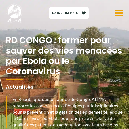
FAIRE UN DON
RD CONGO : former pour
sauver des vies menacées
par Ebola ou le
Coronavirus
Actualités
En République démocratique du Congo, ALIMA
renforce les compétences d’équipes pluridisciplinaires
pour la prévention et la gestion des épidémies telles que
le Coronavirus ou Ebola pour une prise en charge de
qualité des patients, en adéquation avec leurs besoins.