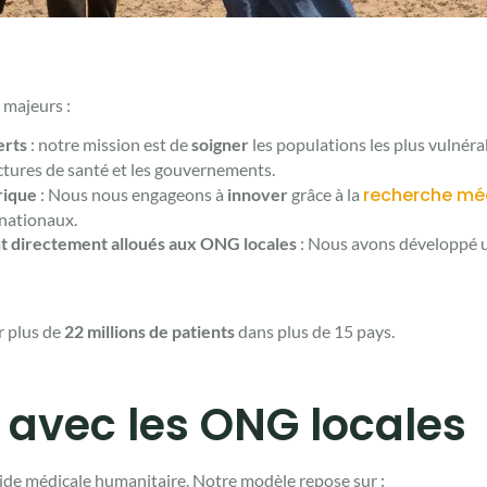
 majeurs :
erts
: notre mission est de
soigner
les populations les plus vulnéra
ructures de santé et les gouvernements.
recherche mé
rique
: Nous nous engageons à
innover
grâce à la
rnationaux.
nt directement alloués aux ONG locales
: Nous avons développé u
r plus de
22 millions de patients
dans plus de 15 pays.
e avec les ONG locales
ide médicale humanitaire. Notre modèle repose sur :