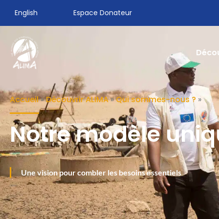
English
Espace Donateur
Décou
Accueil
»
Découvrir ALIMA
»
Qui sommes-nous ?
»
Notre modèle uniq
Une vision pour combler les besoins essentiels