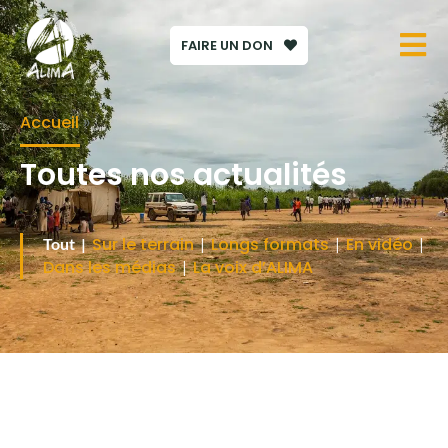
FAIRE UN DON
Accueil
»
Toutes nos actualités
Sur le terrain
Longs formats
En vidéo
Tout |
|
|
|
Dans les médias
La voix d’ALIMA
|