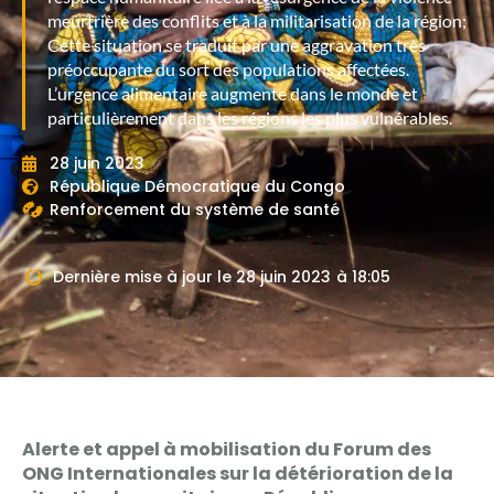
meurtrière des conflits et à la militarisation de la région;
Cette situation se traduit par une aggravation très
préoccupante du sort des populations affectées.
L’urgence alimentaire augmente dans le monde et
particulièrement dans les régions les plus vulnérables.
28 juin 2023
République Démocratique du Congo
Renforcement du système de santé
Dernière mise à jour le
28 juin 2023
à
18:05
Alerte et appel à mobilisation du Forum des
ONG Internationales sur la détérioration de la