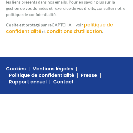
les liens présents dans nos emails. Pour en savoir plus sur la
gestion de vos données et l’exercice de vos droits, consultez notre
politique de confidentialité.
politique de
Ce site est protégé par reCAPTCHA – voir
confidentialité
conditions d’utilisation
et
.
Cookies
Mentions légales
Politique de confidentialité
Presse
Rapport annuel
Contact