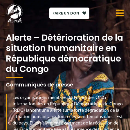
FAIRE UN DON
Alerte – Détérioration de la
situation humanitaire en
République démocratique
du Congo
Communiqués de presse
Les organisations membres du Forum des ONG
Internationales en République Démocratique du Congo
(RDC) lancent une alerte sur la forte dégradation de la
situation humanitaire dont elles sont témoins dans l’Est
du pays. Elles s’alarment également de la réduction de
l’espace humanitaire liée à la résurgence de la violence