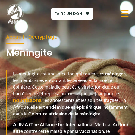
FAIRE UN DON
Accueil
»
Décryptage
»
Méningite
La méningite est une infection qui touche les
méninges
,
les membranes entourant le cerveau et la moelle
épinière. Cette maladie peut être virale, fongique ou
bactérienne, et représente un risque majeur pour les
nourrissons
, les adolescents et les adultes fragiles. En
Afrique, elle est
endémique et épidémique
, notamment
dans la
Ceinture africaine de la méningite
.
ALIMA (The Alliance for International Medical Action)
lutte contre cette maladie par la
vaccination, le