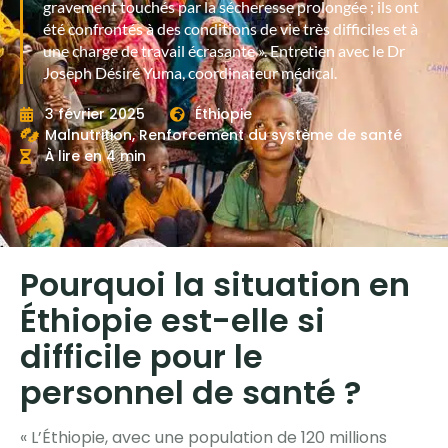
gravement touchés par la sécheresse prolongée ; ils ont
été confrontés à des conditions de vie très difficiles et à
une charge de travail écrasante ». Entretien avec le Dr
Joseph Désiré Yuma, coordinateur médical.
3 février 2025
Éthiopie
Malnutrition
,
Renforcement du système de santé
À lire en 4 min
Pourquoi la situation en
Éthiopie est-elle si
difficile pour le
personnel de santé ?
« L’Éthiopie, avec une population de 120 millions