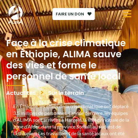
FAIRE UN DON
Face à la crise climatique
en Éthiopie, ALIMA sauve
des vies et forme le
personnel de santé local
Actualités
Sur le terrain
En Éthiopie, les effets de la crise climatique ont déplacé
3,5 millions de personnes. L’année dernière, les équipes
d’ALIMA sont arrivées à Hargele, la ville principale de la
zone d’Afder, dans la province Somali, au sud-est de
l’Éthiopie. « Les travailleurs de la santé locaux ont été